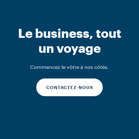
Solutions In-Store
Solutions In-Store
Solutions In-Store
Le business, tout
Kafa
Specials
Kafa
un voyage
DÉCOUVRIR
DÉCOUVRIR
DÉCOUVRIR
Commencez le vôtre à nos côtés.
CONTACTEZ-NOUS