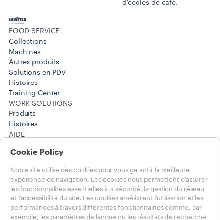
d'écoles de café.
FOOD SERVICE
Collections
Machines​
Autres produits
Solutions en PDV
Histoires
Training Center
WORK SOLUTIONS
Produits
Histoires
AIDE
FAQ
Cookie Policy
Contactez-nous
Informations légales
Notre site utilise des cookies pour vous garantir la meilleure
Conditions d’utilisation
expérience de navigation. Les cookies nous permettent d’assurer
les fonctionnalités essentielles à la sécurité, la gestion du réseau
Choisissez votre pays
et l’accessibilité du site. Les cookies améliorent l’utilisation et les
performances à travers différentes fonctionnalités comme, par
FRANCE
exemple, les paramètres de langue ou les résultats de recherche
FRANCE