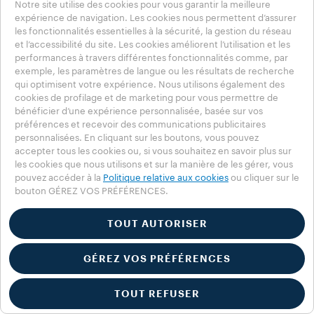
Notre site utilise des cookies pour vous garantir la meilleure
expérience de navigation. Les cookies nous permettent d’assurer
les fonctionnalités essentielles à la sécurité, la gestion du réseau
et l’accessibilité du site. Les cookies améliorent l’utilisation et les
performances à travers différentes fonctionnalités comme, par
exemple, les paramètres de langue ou les résultats de recherche
qui optimisent votre expérience. Nous utilisons également des
cookies de profilage et de marketing pour vous permettre de
bénéficier d’une expérience personnalisée, basée sur vos
préférences et recevoir des communications publicitaires
personnalisées. En cliquant sur les boutons, vous pouvez
accepter tous les cookies ou, si vous souhaitez en savoir plus sur
les cookies que nous utilisons et sur la manière de les gérer, vous
pouvez accéder à la
Politique relative aux cookies
ou cliquer sur le
bouton GÉREZ VOS PRÉFÉRENCES.
Cocoa Reloaded
TOUT AUTORISER
CASSER LES RÈGLES POUR CRÉER QUELQUE CHOSE DE
NOUVEAU.
GÉREZ VOS PRÉFÉRENCES
Le Brésil, la Colombie et l’Inde créent ensemble quelque chose
de radicalement nouveau. Trois origines lointaines se
retrouvent étonnamment rapprochées dans cette union
TOUT REFUSER
aromatique atypique. Pour la première fois, les cafés brésilien,