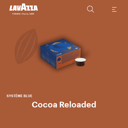
U
a
co
car
SYSTÈME BLUE
Cocoa Reloaded