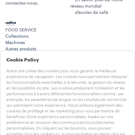
En savoir plus sur notre
contactez-nous.
réseau mondial
d'écoles de café.
FOOD SERVICE
Collections
Machines​
Autres produits
Solutions en PDV
Cookie Policy
Histoires
Training Center
Notre site utilise des cookies pour vous garantir la meilleure
WORK SOLUTIONS
expérience de navigation. Les cookies nous permettent d’assurer
Produits
les fonctionnalités essentielles à la sécurité, la gestion du réseau
Histoires
et l’accessibilité du site. Les cookies améliorent l’utilisation et les
AIDE
performances à travers différentes fonctionnalités comme, par
FAQ
exemple, les paramètres de langue ou les résultats de recherche
qui optimisent votre expérience. Nous utilisons également des
Contactez-nous
cookies de profilage et de marketing pour vous permettre de
Informations légales
bénéficier d’une expérience personnalisée, basée sur vos
Conditions d’utilisation
préférences et recevoir des communications publicitaires
personnalisées. En cliquant sur les boutons, vous pouvez
Choisissez votre pays
accepter tous les cookies ou, si vous souhaitez en savoir plus sur