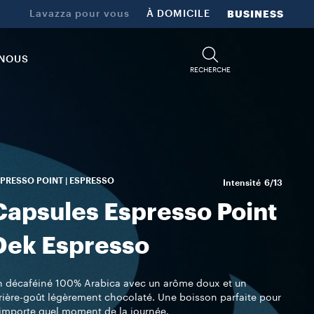
Lavazza pour vous
À DOMICILE
BUSINESS
-NOUS
RECHERCHE
PRESSO POINT | ESPRESSO
Intensité
6/13
Capsules Espresso Point
Dek Espresso
 décaféiné 100% Arabica avec un arôme doux et un
rière-goût légèrement chocolaté. Une boisson parfaite pour
importe quel moment de la journée.