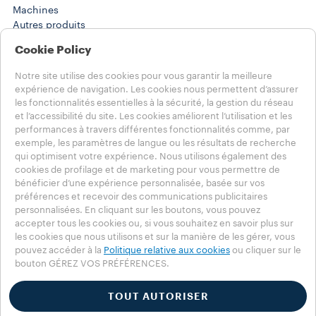
Machines​
Autres produits
Solutions en PDV
Cookie Policy
Histoires
Training Center
Notre site utilise des cookies pour vous garantir la meilleure
WORK SOLUTIONS
expérience de navigation. Les cookies nous permettent d’assurer
Produits
les fonctionnalités essentielles à la sécurité, la gestion du réseau
Histoires
et l’accessibilité du site. Les cookies améliorent l’utilisation et les
AIDE
performances à travers différentes fonctionnalités comme, par
exemple, les paramètres de langue ou les résultats de recherche
FAQ
qui optimisent votre expérience. Nous utilisons également des
Contactez-nous
cookies de profilage et de marketing pour vous permettre de
Informations légales
bénéficier d’une expérience personnalisée, basée sur vos
Conditions d’utilisation
préférences et recevoir des communications publicitaires
personnalisées. En cliquant sur les boutons, vous pouvez
Choisissez votre pays
accepter tous les cookies ou, si vous souhaitez en savoir plus sur
FRANCE
les cookies que nous utilisons et sur la manière de les gérer, vous
FRANCE
pouvez accéder à la
Politique relative aux cookies
ou cliquer sur le
bouton GÉREZ VOS PRÉFÉRENCES.
AUTRES PAYS
Vie privée
Politique en matière de cookies
TOUT AUTORISER
Mentions légales