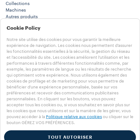
Collections
Machines​
Autres produits
Solutions en PDV
Cookie Policy
Histoires
Training Center
Notre site utilise des cookies pour vous garantir la meilleure
WORK SOLUTIONS
expérience de navigation. Les cookies nous permettent d’assurer
Produits
les fonctionnalités essentielles à la sécurité, la gestion du réseau
Histoires
et l’accessibilité du site. Les cookies améliorent l’utilisation et les
AIDE
performances à travers différentes fonctionnalités comme, par
FAQ
exemple, les paramètres de langue ou les résultats de recherche
qui optimisent votre expérience. Nous utilisons également des
Contactez-nous
cookies de profilage et de marketing pour vous permettre de
Informations légales
bénéficier d’une expérience personnalisée, basée sur vos
Conditions d’utilisation
préférences et recevoir des communications publicitaires
personnalisées. En cliquant sur les boutons, vous pouvez
Choisissez votre pays
accepter tous les cookies ou, si vous souhaitez en savoir plus sur
FRANCE
les cookies que nous utilisons et sur la manière de les gérer, vous
FRANCE
pouvez accéder à la
Politique relative aux cookies
ou cliquer sur le
AUTRES PAYS
bouton GÉREZ VOS PRÉFÉRENCES.
Vie privée
Politique en matière de cookies
TOUT AUTORISER