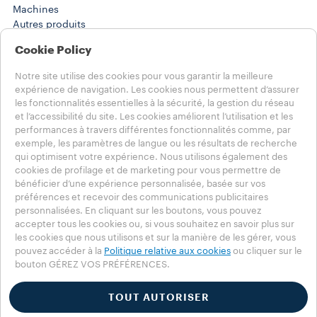
Machines​
Autres produits
Solutions en PDV
Cookie Policy
Histoires
Training Center
Notre site utilise des cookies pour vous garantir la meilleure
WORK SOLUTIONS
expérience de navigation. Les cookies nous permettent d’assurer
Produits
les fonctionnalités essentielles à la sécurité, la gestion du réseau
Histoires
et l’accessibilité du site. Les cookies améliorent l’utilisation et les
AIDE
performances à travers différentes fonctionnalités comme, par
FAQ
exemple, les paramètres de langue ou les résultats de recherche
qui optimisent votre expérience. Nous utilisons également des
Contactez-nous
cookies de profilage et de marketing pour vous permettre de
Informations légales
bénéficier d’une expérience personnalisée, basée sur vos
Conditions d’utilisation
préférences et recevoir des communications publicitaires
personnalisées. En cliquant sur les boutons, vous pouvez
Choisissez votre pays
accepter tous les cookies ou, si vous souhaitez en savoir plus sur
FRANCE
les cookies que nous utilisons et sur la manière de les gérer, vous
FRANCE
pouvez accéder à la
Politique relative aux cookies
ou cliquer sur le
AUTRES PAYS
bouton GÉREZ VOS PRÉFÉRENCES.
Vie privée
Politique en matière de cookies
TOUT AUTORISER
Mentions légales