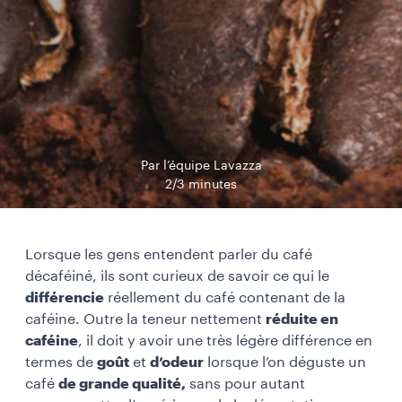
Par l’équipe Lavazza
2/3 minutes
Lorsque les gens entendent parler du
café
décaféiné, ils sont curieux de savoir ce qui le
différencie
réellement du café contenant de la
caféine. Outre la teneur nettement
réduite en
caféine
, il doit y avoir une très légère différence en
termes de
goût
et
d’odeur
lorsque l’on déguste un
café
de grande qualité,
sans pour autant