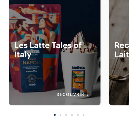
Les Latte Tales of
Rec
Italy
Lait
DÉCOUVRIR