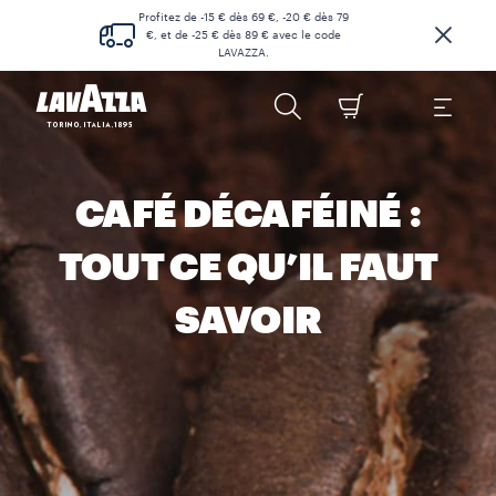
Profitez de -15 € dès 69 €, -20 € dès 79
€, et de -25 € dès 89 € avec le code
LAVAZZA.
CAFÉ DÉCAFÉINÉ :
TOUT CE QU’IL FAUT
SAVOIR