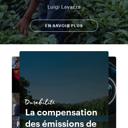
Luigi Lavazza
EN SAVOIR PLUS
Durabilité
Durabilité
La compensation
La compensation
des émissions de
des émissions de
Multimédia
Multimédia
Multimédia