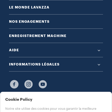
LE MONDE LAVAZZA
NOS ENGAGEMENTS
ENREGISTREMENT MACHINE
AIDE
INFORMATIONS LÉGALES
Cookie Policy
CHOISISSEZ VOTRE PAYS
FRANCE
Notre site utilise des cookies pour vous garantir la meilleure