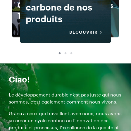
Calendrier 2021 :
Pleasure makes us
Pleasure makes us
carbone de nos
Calendrier 2021 :
carbone de nos
Pleasure makes us
Calendrier 2021 :
The New Humanity
Human
Human
produits
The New Humanity
produits
Human
The New Humanity
La vidéo est un mont
On obse
VISIONNER LA VIDÉO
VISIONNER LA VIDÉO
On observe
La vidéo e
On observe
La vidéo e
VISIONNER LA VIDÉO
VISIONNER LA VIDÉO
VISIONNER LA VIDÉO
VISIONNER LA VIDÉO
DÉCOUVRIR
DÉCOUVRIR
Ciao!
Le développement durable n’est pas juste qui nous
sommes, c’est également comment nous vivons.
Grâce à ceux qui travaillent avec nous, nous avons
su créer un cycle continu où l’innovation des
produits et processus, l’excellence de la qualité et