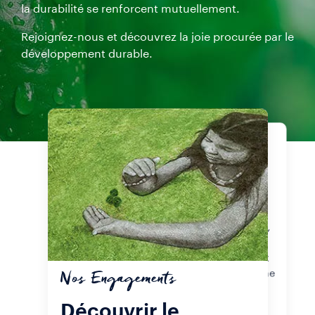
la durabilité se renforcent mutuellement.
Rejoignez-nous et découvrez la joie procurée par le
développement durable.
Produits
Nos certifications
Prenez un café et savourez
l’expérience Lavazza. Que vous
appréciez les capsules A Modo Mio,
le café moulu Qualità Rossa ou les
grains entiers, le plus important est
de vivre de façon écologique, même
Nos Engagements
lorsque vous buvez votre première
gorgée de café de la journée.
Découvrir le