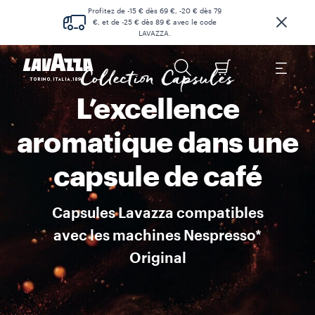
Espresso Maestro Ristretto Court et fort, notre ristretto est bien
Profitez de -15 € dès 69 €, -20 € dès 79
€, et de -25 € dès 89 € avec le code
LAVAZZA.
Collection Capsules
L’excellence
aromatique dans une
capsule de café
Capsules Lavazza compatibles
avec les machines Nespresso*
Original