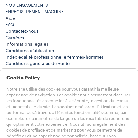
NOS ENGAGEMENTS
ENREGISTREMENT MACHINE
Aide
FAQ
Contactez-nous
Carrières
Informations légales
Conditions d’utilisation
Index égalité professionnelle femmes-hommes
Conditions générales de vente
Conditions générales de l’abonnement
Résiliation d’abonnement ou commande standard
Cookie Policy
Politique de confidentialité Réseaux Sociaux
Notre site utilise des cookies pour vous garantir la meilleure
expérience de navigation. Les cookies nous permettent d’assurer
Choisissez votre pays
les fonctionnalités essentielles à la sécurité, la gestion du réseau
FRANCE
et l’accessibilité du site. Les cookies améliorent l’utilisation et les
FRANCE
performances à travers différentes fonctionnalités comme, par
AUTRES PAYS
exemple, les paramètres de langue ou les résultats de recherche
qui optimisent votre expérience. Nous utilisons également des
cookies de profilage et de marketing pour vous permettre de
Réglements jeu concours lavazza
bénéficier d’une expérience personnalisée, basée sur vos
Vie privée