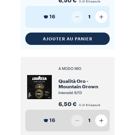
6,50 €
0,41 €/capsule
16
1
AJOUTER AU PANIER
A MODO MIO
Qualità Oro -
Mountain Grown
Intensité
9/13
6,50 €
0,41 €/capsule
16
1