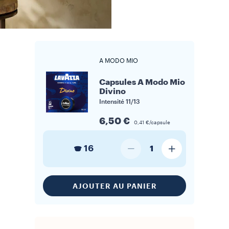
A MODO MIO
Capsules A Modo Mio
Divino
Intensité
11/13
6,50 €
0,41 €/capsule
16
1
AJOUTER AU PANIER