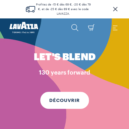
Profitez de -15 € dès 69 €, -20 € dès 79
€, et de -25 € dès 89 € avec le code
LAVAZZA.
LET'S BLEND
130 years forward
DÉCOUVRIR