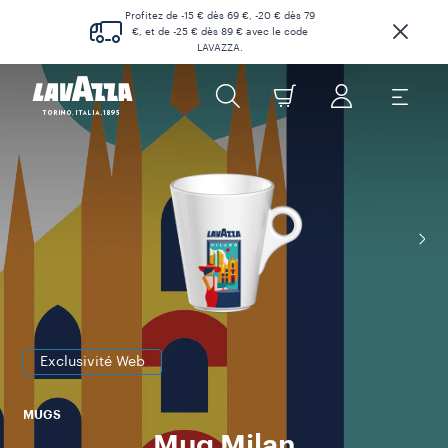
Profitez de -15 € dès 69 €, -20 € dès 79
€, et de -25 € dès 89 € avec le code
LAVAZZA.
Exclusivité Web
MUGS
Mug Milan