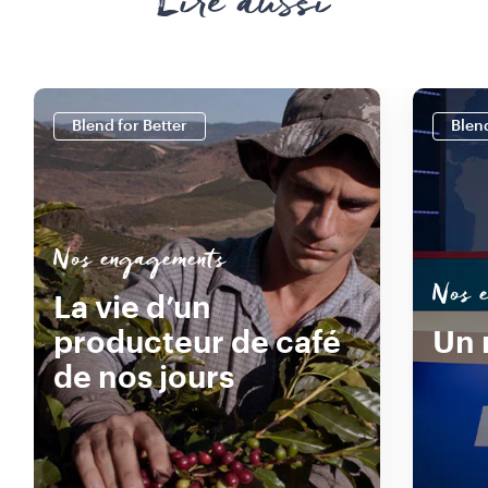
Lire aussi
Blend for Better
Blend
Nos engagements
Nos 
La vie d’un
producteur de café
Un 
de nos jours