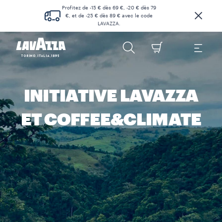
Profitez de -15 € dès 69 €, -20 € dès 79
€, et de -25 € dès 89 € avec le code
LAVAZZA.
INITIATIVE LAVAZZA
ET COFFEE&CLIMATE