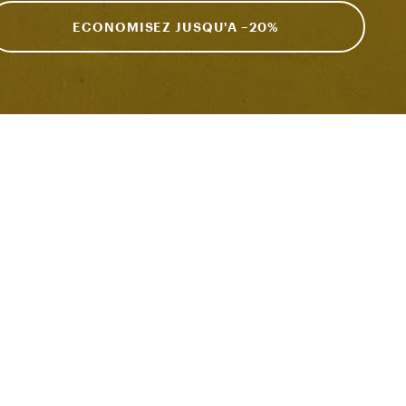
ECONOMISEZ JUSQU'A –20%