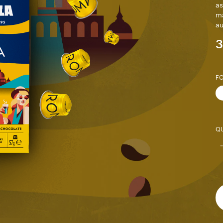
as
ma
au
3
F
QU