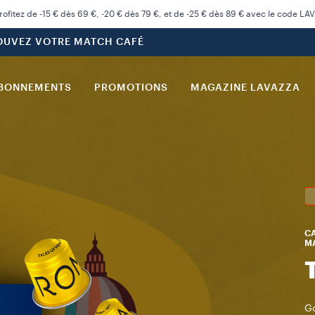
rofitez de -15 € dès 69 €, -20 € dès 79 €, et de -25 € dès 89 € avec le code LA
OUVEZ VOTRE MATCH CAFÉ
BONNEMENTS
PROMOTIONS
MAGAZINE LAVAZZA
CA
MA
Go