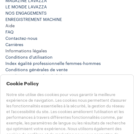
MAGAZINE LAVAZZA
LE MONDE LAVAZZA
NOS ENGAGEMENTS
ENREGISTREMENT MACHINE
Aide
FAQ
Contactez-nous
Carrières
Informations légales
Conditions d’utilisation
Index égalité professionnelle femmes-hommes
Conditions générales de vente
Conditions générales de l’abonnement
Résiliation d’abonnement ou commande standard
Cookie Policy
Politique de confidentialité Réseaux Sociaux
Notre site utilise des cookies pour vous garantir la meilleure
expérience de navigation. Les cookies nous permettent d’assurer
Choisissez votre pays
les fonctionnalités essentielles à la sécurité, la gestion du réseau
FRANCE
et l’accessibilité du site. Les cookies améliorent l’utilisation et les
FRANCE
performances à travers différentes fonctionnalités comme, par
AUTRES PAYS
exemple, les paramètres de langue ou les résultats de recherche
qui optimisent votre expérience. Nous utilisons également des