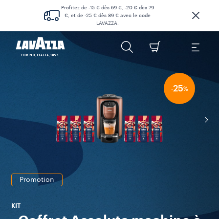
Profitez de -15 € dès 69 €, -20 € dès 79
€, et de -25 € dès 89 € avec le code
LAVAZZA.
25
-
%
Promotion
KIT