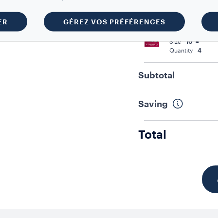
CAPSULES LAVAZZA 
ER
GÉREZ VOS PRÉFÉRENCES
ORIGINAL
Tales of Napoli
Size
10
Quantity
4
Subtotal
Saving
Total