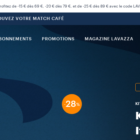
rofitez de -15 € dès 69 €, -20 € dès 79 €, et de -25 € dès 89 € avec le code LA
OUVEZ VOTRE MATCH CAFÉ
BONNEMENTS
PROMOTIONS
MAGAZINE LAVAZZA
28
KI
-
%