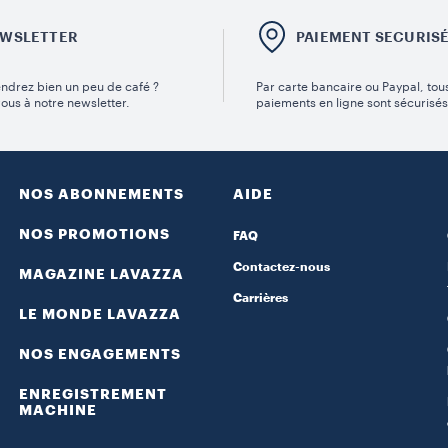
WSLETTER
PAIEMENT SECURIS
ndrez bien un peu de café ?
Par carte bancaire ou Paypal, tou
vous à notre newsletter.
paiements en ligne sont sécurisés
NOS ABONNEMENTS
AIDE
NOS PROMOTIONS
FAQ
Contactez-nous
MAGAZINE LAVAZZA
Carrières
LE MONDE LAVAZZA
NOS ENGAGEMENTS
ENREGISTREMENT
MACHINE