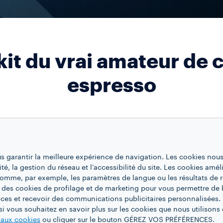
kit du vrai amateur de 
espresso
MUGS
Mug Milan
Colour
Quantity
1
us garantir la meilleure expérience de navigation. Les cookies nous
ité, la gestion du réseau et l’accessibilité du site. Les cookies amél
 comme, par exemple, les paramètres de langue ou les résultats de 
CAPSULES LAVAZZA 
ORIGINAL
 des cookies de profilage et de marketing pour vous permettre de 
Tales of Roma
ces et recevoir des communications publicitaires personnalisées. 
Size
10
i vous souhaitez en savoir plus sur les cookies que nous utilisons e
Quantity
4
e aux cookies
ou cliquer sur le bouton GÉREZ VOS PRÉFÉRENCES.