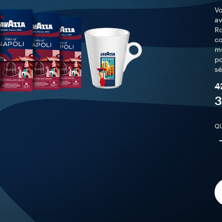
Vo
av
Ro
co
mu
po
s
4
3
QU