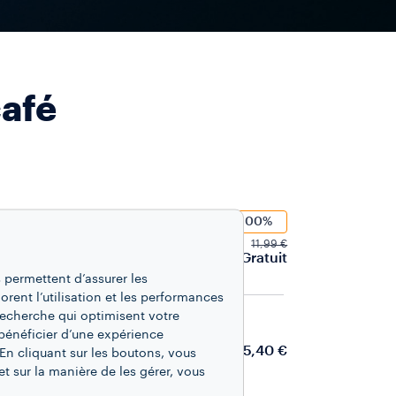
café
-100%
11,99 €
Gratuit
 permettent d’assurer les
iorent l’utilisation et les performances
recherche qui optimisent votre
COMPATIBLES AVEC LES MACHINES NESPRESSO*
bénéficier d’une expérience
15,40 €
En cliquant sur les boutons, vous
t sur la manière de les gérer, vous