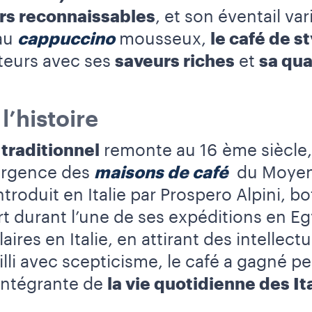
rs reconnaissables
, et son éventail va
au
cappuccino
mousseux,
le café de st
iteurs avec ses
saveurs riches
et
sa qua
’histoire
 traditionnel
remonte au 16 ème siècle,
mergence des
maisons de café
du Moyen-
troduit en Italie par Prospero Alpini, bo
ert durant l’une de ses expéditions en E
ires en Italie, en attirant des intellectu
li avec scepticisme, le café a gagné pe
 intégrante de
la vie quotidienne des It