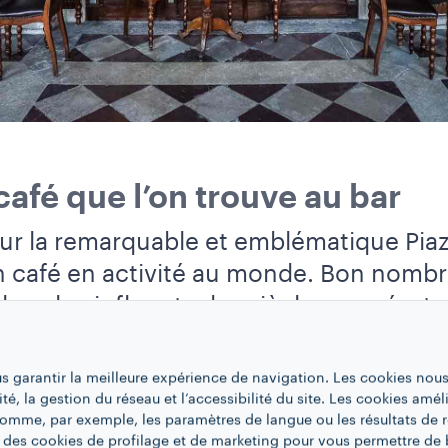
café que l’on trouve au bar
sur la remarquable et emblématique Pia
n café en activité au monde. Bon nombr
x les plus influents des siècles passés,
et Giacomo Casanova, avaient l’habitude
partageant des conversations intellectue
us garantir la meilleure expérience de navigation. Les cookies nous
nnes de toute classe sociale, a donné le
ité, la gestion du réseau et l’accessibilité du site. Les cookies amél
 comme, par exemple, les paramètres de langue ou les résultats de 
.
 des cookies de profilage et de marketing pour vous permettre de 