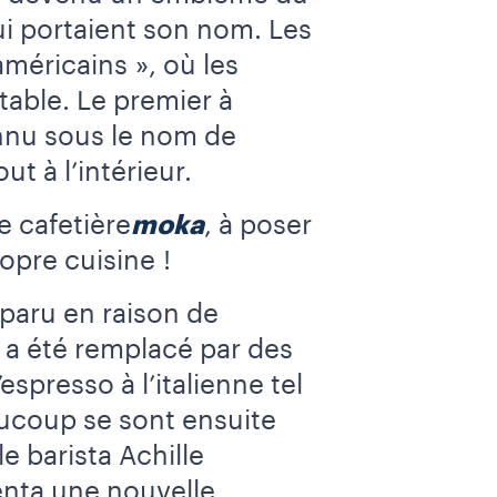
ui portaient son nom. Les
méricains », où les
table. Le premier à
nnu sous le nom de
t à l’intérieur.
e cafetière
moka
, à poser
ropre cuisine !
paru en raison de
t a été remplacé par des
espresso à l’italienne tel
aucoup se sont ensuite
e barista Achille
enta une nouvelle