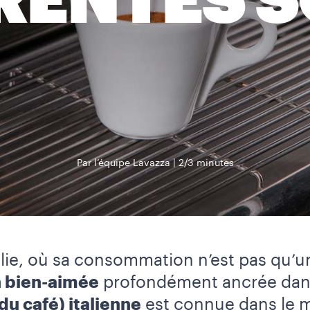
RENTES 
Par l’équipe Lavazza
2/3 minutes
alie, où sa consommation n’est pas qu’u
n bien-aimée
profondément ancrée dans
du café) italienne
est connue dans le 