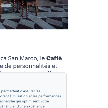
zza San Marco, le
Caffè
e de personnalités et
 tels que Johann Wolfgang
 de s’y arrêter pour
lles. Le Caffè Florian,
 permettent d’assurer les
 ton quant au rôle social
iorent l’utilisation et les performances
recherche qui optimisent votre
bénéficier d’une expérience