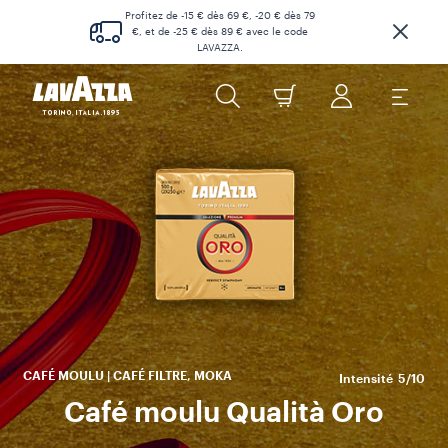
Profitez de -15 € dès 69 €, -20 € dès 79
€, et de -25 € dès 89 € avec le code
LAVAZZA.
t
a
ca
r
CAFÉ MOULU | CAFÉ FILTRE, MOKA
Intensité
5/10
Café moulu Qualità Oro