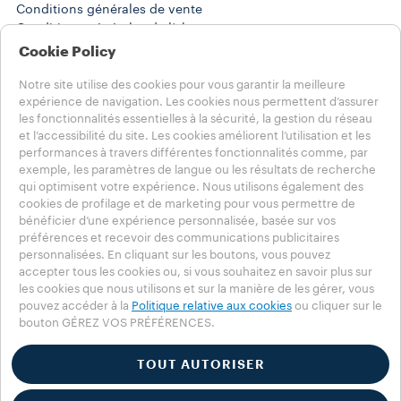
Conditions générales de vente
Conditions générales de l’abonnement
Résiliation d’abonnement ou commande standard
Cookie Policy
Politique de confidentialité Réseaux Sociaux
Notre site utilise des cookies pour vous garantir la meilleure
expérience de navigation. Les cookies nous permettent d’assurer
Choisissez votre pays
les fonctionnalités essentielles à la sécurité, la gestion du réseau
FRANCE
et l’accessibilité du site. Les cookies améliorent l’utilisation et les
FRANCE
performances à travers différentes fonctionnalités comme, par
AUTRES PAYS
exemple, les paramètres de langue ou les résultats de recherche
qui optimisent votre expérience. Nous utilisons également des
cookies de profilage et de marketing pour vous permettre de
Réglements jeu concours lavazza
bénéficier d’une expérience personnalisée, basée sur vos
Vie privée
préférences et recevoir des communications publicitaires
Politique en matière de cookies
personnalisées. En cliquant sur les boutons, vous pouvez
Mentions légales
accepter tous les cookies ou, si vous souhaitez en savoir plus sur
Réglage des cookies
les cookies que nous utilisons et sur la manière de les gérer, vous
Whistleblowing
pouvez accéder à la
Politique relative aux cookies
ou cliquer sur le
Déclaration d’accessibilité
bouton GÉREZ VOS PRÉFÉRENCES.
Retrouvez les informations AGEC de nos produits sur le site
TOUT AUTORISER
Mutualisé de la Société Coopérative d’Intérêt Collectif Numalim
www.numalim.fr