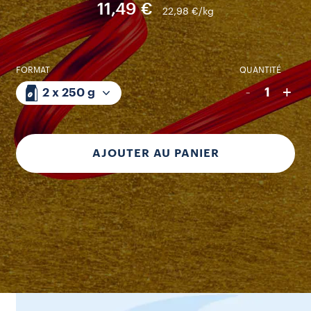
11,49 €
22,98 €/kg
FORMAT
QUANTITÉ
-
+
1
2 x 250 g
AJOUTER AU PANIER