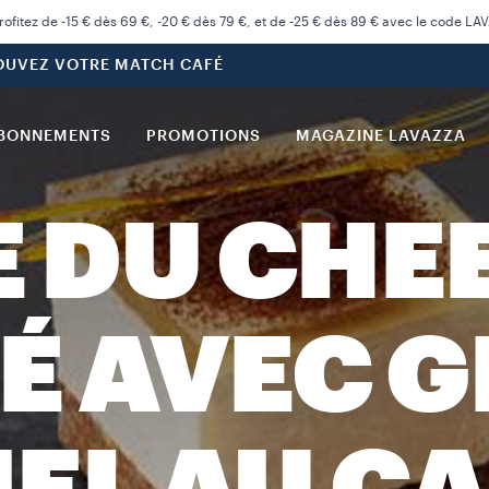
rofitez de -15 € dès 69 €, -20 € dès 79 €, et de -25 € dès 89 € avec le code LA
OUVEZ VOTRE MATCH CAFÉ
BONNEMENTS
PROMOTIONS
MAGAZINE LAVAZZA
E DU CHE
É AVEC G