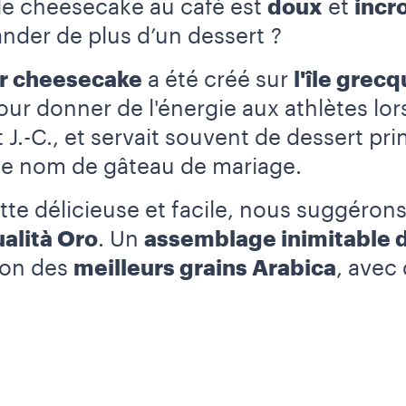
 le cheesecake au café est
doux
et
incr
der de plus d’un dessert ?
r cheesecake
a été créé sur
l'île grec
é pour donner de l'énergie aux athlètes lo
.-C., et servait souvent de dessert pri
le nom de gâteau de mariage.
te délicieuse et facile, nous suggérons 
alità Oro
. Un
assemblage inimitable 
tion des
meilleurs grains Arabica
, avec