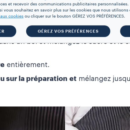
ces et recevoir des communications publicitaires personnalisées. 
i vous souhaitez en savoir plus sur les cookies que nous utilisons e
e aux cookies
ou cliquer sur le bouton GÉREZ VOS PRÉFÉRENCES.
LA BASE DU GÂTEAU :
ER
GÉREZ VOS PRÉFÉRENCES
ans un bol et mélangez le sucre et le 
re
entièrement.
u sur la préparation
et
mélangez jusqu’