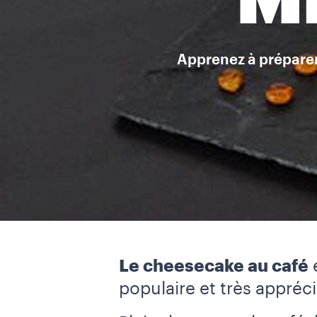
MI
Apprenez à préparer
Le cheesecake au café
e
populaire et très appréc