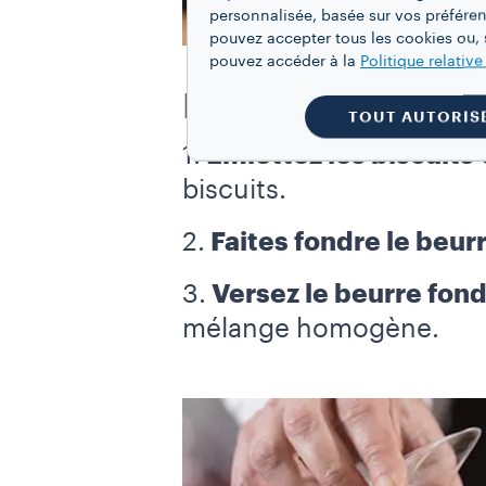
personnalisée, basée sur vos préféren
pouvez accepter tous les cookies ou, s
pouvez accéder à la
Politique relativ
PRÉPARATION DE 
TOUT AUTORIS
1.
Émiettez les biscuits
d
biscuits.
2.
Faites fondre le beur
3.
Versez le beurre fond
mélange homogène.