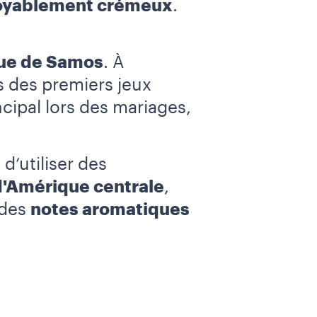
oyablement crémeux
.
que de Samos
. À
rs des premiers jeux
ncipal lors des mariages,
d’utiliser des
d'Amérique centrale
,
 des
notes aromatiques