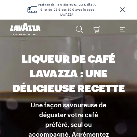
Profitez de -15 € dès 69 €, -20 € dès 79
€, et de -25 € dès 89 € avec le code
LAVAZZA.
LIQUEUR DE CAFÉ
LAVAZZA : UNE
DÉLICIEUSE RECETTE
Une façon savoureuse de
déguster votre café
préféré, seul ou
accompagné. Agrémentez