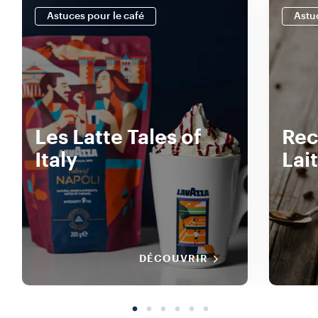
Astuces pour le café
Astu
Les Latte Tales of
Rec
Italy
Lait
DÉCOUVRIR