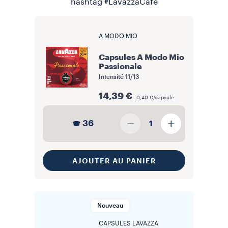
hashtag #LavazzaCafé
A MODO MIO
Capsules A Modo Mio
Passionale
Intensité
11/13
14,39 €
0,40 €/capsule
36
1
AJOUTER AU PANIER
Nouveau
CAPSULES LAVAZZA